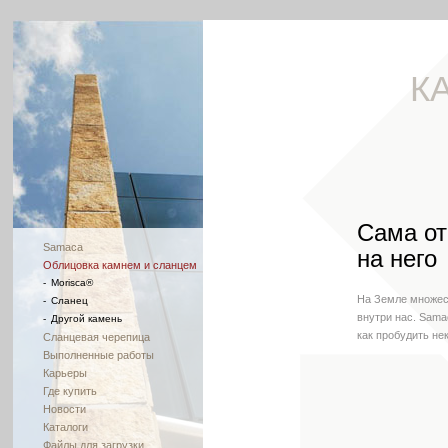
К
Сама от
Samaca
на него
Облицовка камнем и сланцем
-
Morisca®
На Земле множес
-
Сланец
внутри нас. Sama
-
Другой камень
как пробудить не
Сланцевая черепица
Выполненные работы
Карьеры
Где купить
Новости
Каталоги
Файлы для загрузки